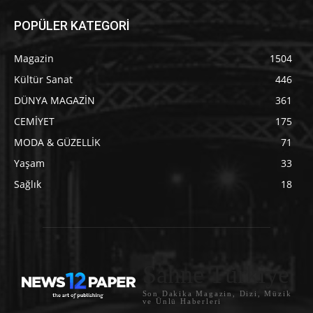
POPÜLER KATEGORİ
Magazin
1504
Kültür Sanat
446
DÜNYA MAGAZİN
361
CEMİYET
175
MODA & GÜZELLİK
71
Yaşam
33
Sağlık
18
Sahne Türkiye
Son Dakika Magazin, Dizi, Müzik
ve Ünlü Haberleri