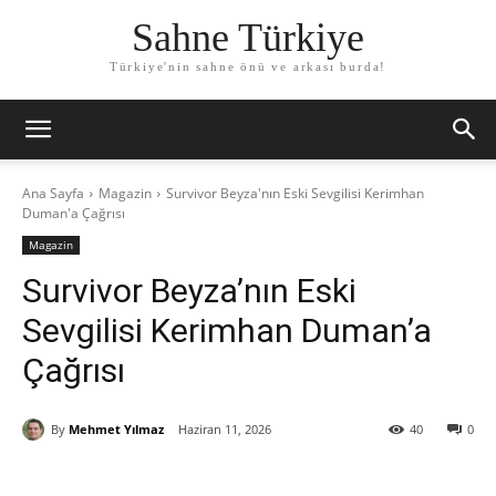
Sahne Türkiye
Türkiye'nin sahne önü ve arkası burda!
Ana Sayfa
Magazin
Survivor Beyza'nın Eski Sevgilisi Kerimhan
Duman'a Çağrısı
Magazin
Survivor Beyza’nın Eski
Sevgilisi Kerimhan Duman’a
Çağrısı
By
Mehmet Yılmaz
Haziran 11, 2026
40
0