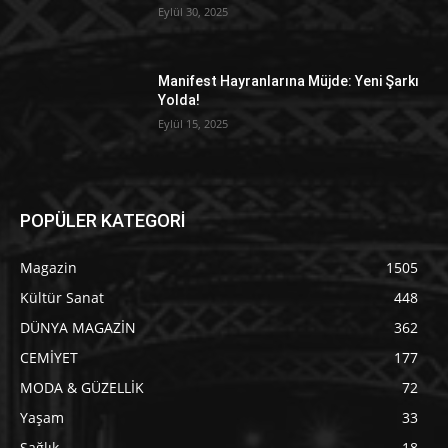
Eylül 30, 2025
Manifest Hayranlarına Müjde: Yeni Şarkı
Yolda!
Eylül 15, 2025
POPÜLER KATEGORİ
Magazin
1505
Kültür Sanat
448
DÜNYA MAGAZİN
362
CEMİYET
177
MODA & GÜZELLİK
72
Yaşam
33
Sağlık
18