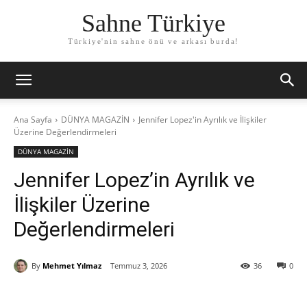
Sahne Türkiye
Türkiye'nin sahne önü ve arkası burda!
Ana Sayfa
DÜNYA MAGAZİN
Jennifer Lopez'in Ayrılık ve İlişkiler
Üzerine Değerlendirmeleri
DÜNYA MAGAZİN
Jennifer Lopez’in Ayrılık ve
İlişkiler Üzerine
Değerlendirmeleri
By
Mehmet Yılmaz
Temmuz 3, 2026
36
0