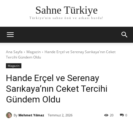
Sahne Türkiye
Türkiye'nin sahne önü ve arkası burda!
Ana Sayfa
Magazin
Hande Erçel ve Serenay Sarıkaya'nın Ceket
Tercihi Gündem Oldu
Magazin
Hande Erçel ve Serenay
Sarıkaya’nın Ceket Tercihi
Gündem Oldu
By
Mehmet Yılmaz
Temmuz 2, 2026
20
0