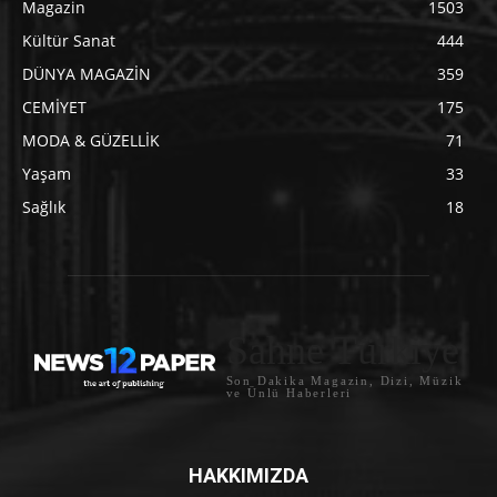
Magazin
1503
Kültür Sanat
444
DÜNYA MAGAZİN
359
CEMİYET
175
MODA & GÜZELLİK
71
Yaşam
33
Sağlık
18
Sahne Türkiye
Son Dakika Magazin, Dizi, Müzik
ve Ünlü Haberleri
HAKKIMIZDA