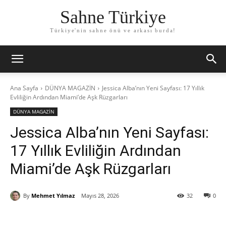
Sahne Türkiye
Türkiye'nin sahne önü ve arkası burda!
Ana Sayfa
DÜNYA MAGAZİN
Jessica Alba’nın Yeni Sayfası: 17 Yıllık
Evliliğin Ardından Miami’de Aşk Rüzgarları
DÜNYA MAGAZİN
Jessica Alba’nın Yeni Sayfası:
17 Yıllık Evliliğin Ardından
Miami’de Aşk Rüzgarları
By
Mehmet Yılmaz
Mayıs 28, 2026
32
0