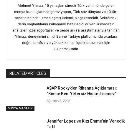
Mehmet Yılmaz, 15 yılı aşkın süredir Türkiye'nin önde gelen
medya kuruluşlarında görev yapan, Türk şov dünyası ve kültür-
sanat alanında uzmanlaşmış kıdemli bir gazetecidir. Sektördeki
derin bağlantılarını kullanarak hazırladığı güvenilir magazin
analizleri, özel röportajlar ve perde arkası araştırmalarıyla tanınan
Yılmaz, deneyimini şimdi Sahne Türkiye platformunda okurlara
doğru, tarafsız ve yüksek kaliteli içerikler sunmak için
kullanmaktadır.
RELATED ARTICLES
A$AP Rocky’den Rihanna Açıklaması:
“Kimse Beni Yetersiz Hissettiremez”
Ağustos 6, 2026
DÜNYA MAGAZİN
Jennifer Lopez ve Kızı Emme’nin Venedik
Tatili