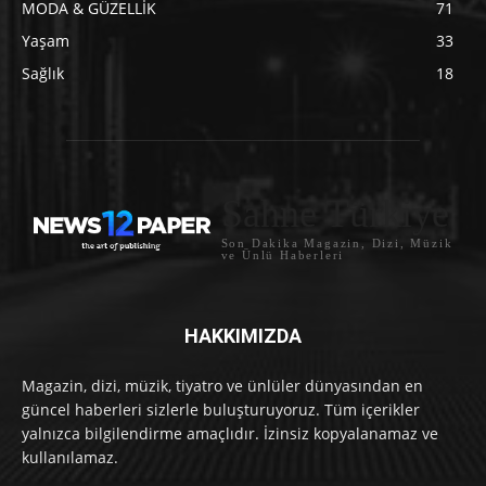
MODA & GÜZELLİK
71
Yaşam
33
Sağlık
18
Sahne Türkiye
Son Dakika Magazin, Dizi, Müzik
ve Ünlü Haberleri
HAKKIMIZDA
Magazin, dizi, müzik, tiyatro ve ünlüler dünyasından en
güncel haberleri sizlerle buluşturuyoruz. Tüm içerikler
yalnızca bilgilendirme amaçlıdır. İzinsiz kopyalanamaz ve
kullanılamaz.