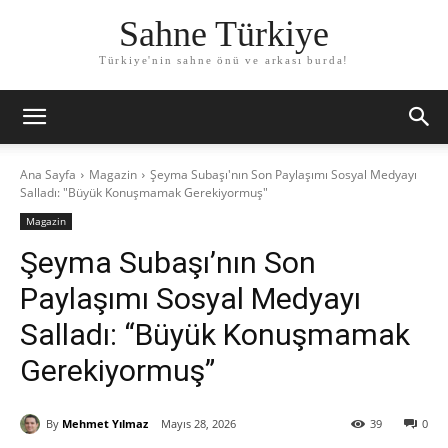
Sahne Türkiye
Türkiye'nin sahne önü ve arkası burda!
Ana Sayfa
Magazin
Şeyma Subaşı'nın Son Paylaşımı Sosyal Medyayı
Salladı: "Büyük Konuşmamak Gerekiyormuş"
Magazin
Şeyma Subaşı’nın Son
Paylaşımı Sosyal Medyayı
Salladı: “Büyük Konuşmamak
Gerekiyormuş”
By
Mehmet Yılmaz
Mayıs 28, 2026
39
0