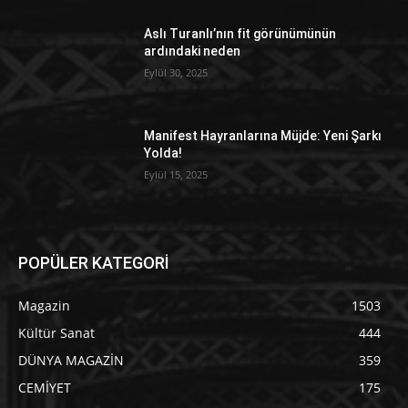
Aslı Turanlı’nın fit görünümünün
ardındaki neden
Eylül 30, 2025
Manifest Hayranlarına Müjde: Yeni Şarkı
Yolda!
Eylül 15, 2025
POPÜLER KATEGORİ
Magazin
1503
Kültür Sanat
444
DÜNYA MAGAZİN
359
CEMİYET
175