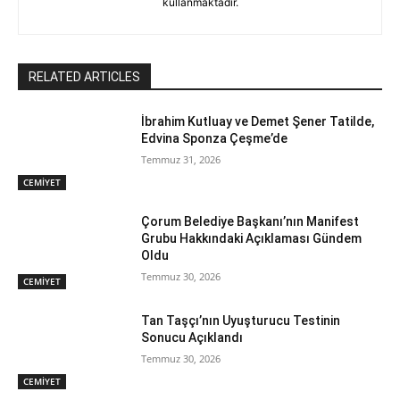
kullanmaktadır.
RELATED ARTICLES
İbrahim Kutluay ve Demet Şener Tatilde,
Edvina Sponza Çeşme’de
Temmuz 31, 2026
CEMİYET
Çorum Belediye Başkanı’nın Manifest
Grubu Hakkındaki Açıklaması Gündem
Oldu
Temmuz 30, 2026
CEMİYET
Tan Taşçı’nın Uyuşturucu Testinin
Sonucu Açıklandı
Temmuz 30, 2026
CEMİYET