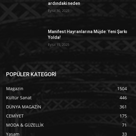
ardındaki neden
Eylül 30, 2025
Manifest Hayranlarına Müjde: Yeni Şarkı
Yolda!
Eylül 15, 2025
POPÜLER KATEGORİ
Magazin
1504
Kültür Sanat
446
DÜNYA MAGAZİN
361
CEMİYET
175
MODA & GÜZELLİK
71
Yaşam
33