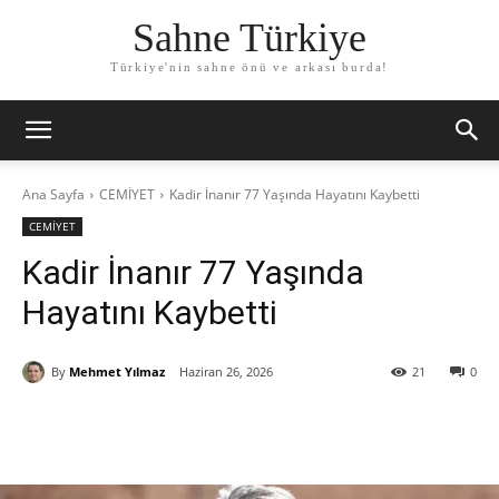
Sahne Türkiye
Türkiye'nin sahne önü ve arkası burda!
Ana Sayfa
CEMİYET
Kadir İnanır 77 Yaşında Hayatını Kaybetti
CEMİYET
Kadir İnanır 77 Yaşında
Hayatını Kaybetti
By
Mehmet Yılmaz
Haziran 26, 2026
21
0