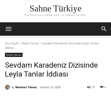
Sahne Türkiye
Türkiye'nin sahne önü ve arkası burda!
Ana Sayfa
Kültür Sanat
Sevdam Karadeniz Dizisinde Leyla Tanlar
İddiası
Kültür Sanat
Sevdam Karadeniz Dizisinde
Leyla Tanlar İddiası
By
Mehmet Yılmaz
Haziran 27, 2026
37
0