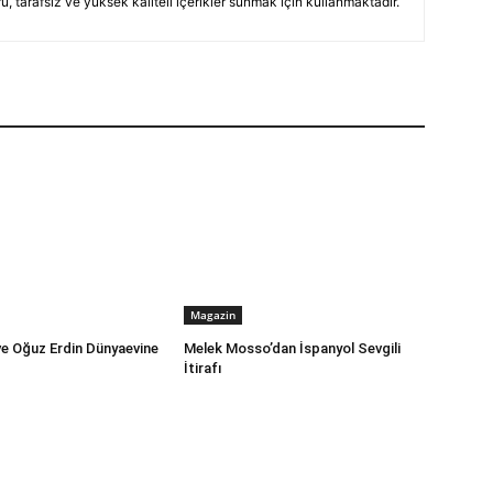
, tarafsız ve yüksek kaliteli içerikler sunmak için kullanmaktadır.
Magazin
ve Oğuz Erdin Dünyaevine
Melek Mosso’dan İspanyol Sevgili
İtirafı