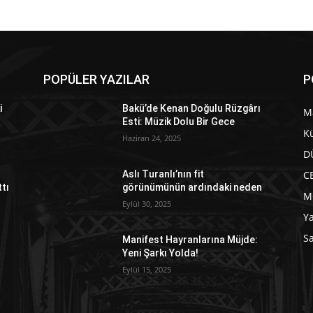
POPÜLER YAZILAR
P
i
Bakü’de Kenan Doğulu Rüzgârı
M
Esti: Müzik Dolu Bir Gece
Kü
Haziran 24, 2025
D
C
Aslı Turanlı’nın fit
ttı
görünümünün ardındaki neden
M
Eylül 30, 2025
Y
Sa
Manifest Hayranlarına Müjde:
Yeni Şarkı Yolda!
Eylül 15, 2025