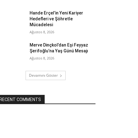
Hande Erçel’in Yeni Kariyer
Hedefleri ve Şöhretle
Mücadelesi
Ağustos 8, 2026
Merve Dinçkol’dan Eşi Feyyaz
Şerifoğlu’na Yaş Günü Mesajı
Ağustos 8, 2026
Devamını Göster
RECENT COMMENTS