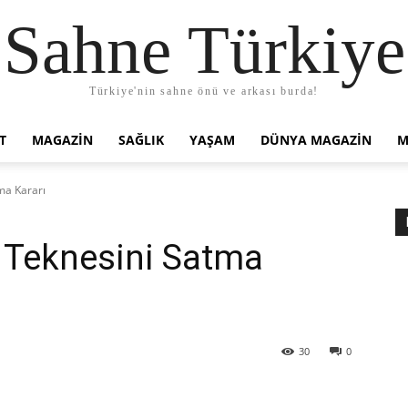
Sahne Türkiye
Türkiye'nin sahne önü ve arkası burda!
T
MAGAZIN
SAĞLIK
YAŞAM
DÜNYA MAGAZİN
M
ma Kararı
n Teknesini Satma
30
0