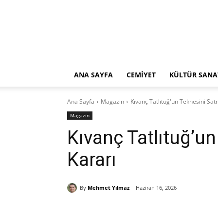
ANA SAYFA
CEMİYET
KÜLTÜR SANA
Ana Sayfa
Magazin
Kıvanç Tatlıtuğ'un Teknesini Sat
Magazin
Kıvanç Tatlıtuğ’u
Kararı
By
Mehmet Yılmaz
Haziran 16, 2026
Paylaş