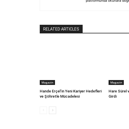
platformunda okurlara doğru
RELATED ARTICLES
Magazin
Magazin
Hande Erçel’in Yeni Kariyer Hedefleri
Hare Sürel 
ve Şöhretle Mücadelesi
Girdi