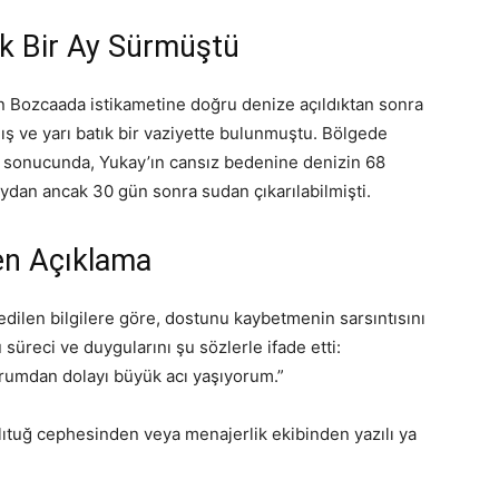
ık Bir Ay Sürmüştü
an Bozcaada istikametine doğru denize açıldıktan sonra
mış ve yarı batık bir vaziyette bulunmuştu. Bölgede
i sonucunda, Yukay’ın cansız bedenine denizin 68
aydan ancak 30 gün sonra sudan çıkarılabilmişti.
en Açıklama
dilen bilgilere göre, dostunu kaybetmenin sarsıntısını
süreci ve duygularını şu sözlerle ifade etti:
urumdan dolayı büyük acı yaşıyorum.”
tlıtuğ cephesinden veya menajerlik ekibinden yazılı ya