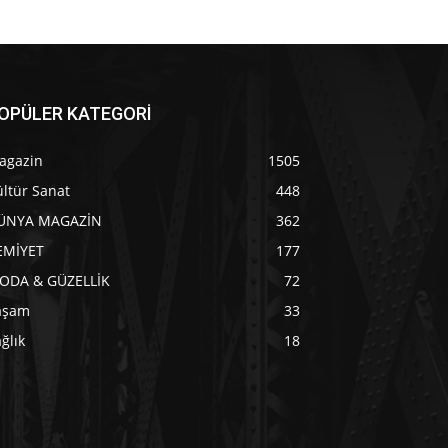
OPÜLER KATEGORİ
agazin
1505
ltür Sanat
448
ÜNYA MAGAZİN
362
EMİYET
177
ODA & GÜZELLİK
72
aşam
33
ğlık
18