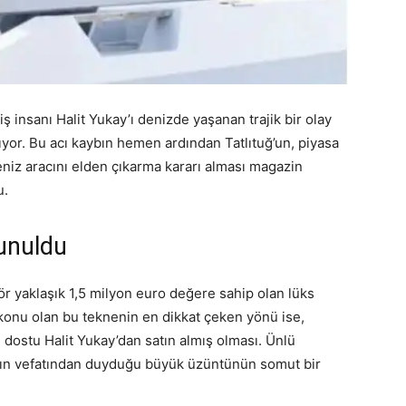
 iş insanı Halit Yukay’ı denizde yaşanan trajik bir olay
r. Bu acı kaybın hemen ardından Tatlıtuğ’un, piyasa
eniz aracını elden çıkarma kararı alması magazin
u.
unuldu
ör yaklaşık 1,5 milyon euro değere sahip olan lüks
şa konu olan bu teknenin en dikkat çeken yönü ise,
n dostu Halit Yukay’dan satın almış olması. Ünlü
şının vefatından duyduğu büyük üzüntünün somut bir