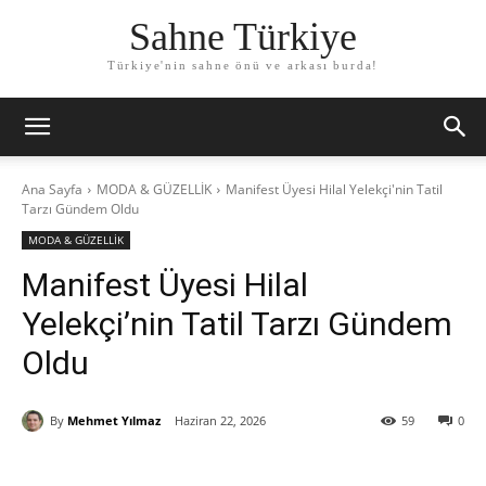
Sahne Türkiye
Türkiye'nin sahne önü ve arkası burda!
Ana Sayfa
MODA & GÜZELLİK
Manifest Üyesi Hilal Yelekçi'nin Tatil
Tarzı Gündem Oldu
MODA & GÜZELLİK
Manifest Üyesi Hilal
Yelekçi’nin Tatil Tarzı Gündem
Oldu
By
Mehmet Yılmaz
Haziran 22, 2026
59
0