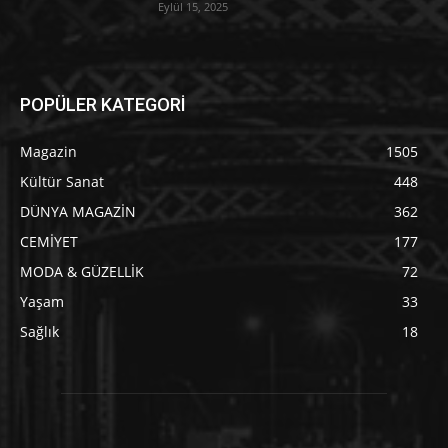
Eylül 15, 2025
POPÜLER KATEGORİ
Magazin
1505
Kültür Sanat
448
DÜNYA MAGAZİN
362
CEMİYET
177
MODA & GÜZELLİK
72
Yaşam
33
Sağlık
18