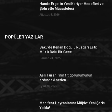
Hande Erçel’in Yeni Kariyer Hedefleri ve
Şöhretle Mücadelesi
Ağustos 8, 2026
POPÜLER YAZILAR
Bakü’de Kenan Doğulu Rüzgârı Esti:
Müzik Dolu Bir Gece
Haziran 24, 2025
Aslı Turanlı’nın fit görünümünün
ardındaki neden
Eylül 30, 2025
Manifest Hayranlarına Müjde: Yeni Şarkı
Yolda!