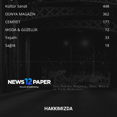
Kültür Sanat
448
DÜNYA MAGAZİN
362
CEMİYET
177
MODA & GÜZELLİK
72
Yaşam
33
Sağlık
18
Sahne Türkiye
Son Dakika Magazin, Dizi, Müzik
ve Ünlü Haberleri
HAKKIMIZDA