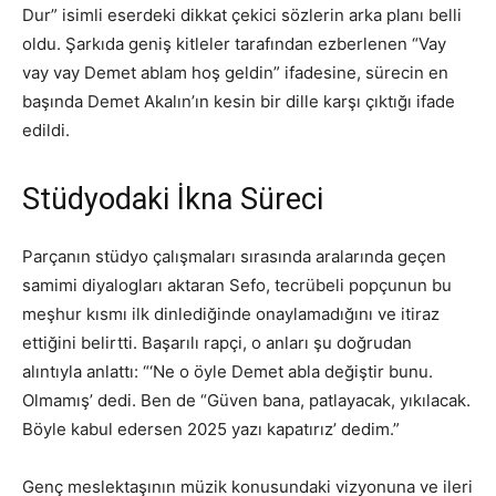
Dur” isimli eserdeki dikkat çekici sözlerin arka planı belli
oldu. Şarkıda geniş kitleler tarafından ezberlenen “Vay
vay vay Demet ablam hoş geldin” ifadesine, sürecin en
başında Demet Akalın’ın kesin bir dille karşı çıktığı ifade
edildi.
Stüdyodaki İkna Süreci
Parçanın stüdyo çalışmaları sırasında aralarında geçen
samimi diyalogları aktaran Sefo, tecrübeli popçunun bu
meşhur kısmı ilk dinlediğinde onaylamadığını ve itiraz
ettiğini belirtti. Başarılı rapçi, o anları şu doğrudan
alıntıyla anlattı: “‘Ne o öyle Demet abla değiştir bunu.
Olmamış’ dedi. Ben de “Güven bana, patlayacak, yıkılacak.
Böyle kabul edersen 2025 yazı kapatırız’ dedim.”
Genç meslektaşının müzik konusundaki vizyonuna ve ileri