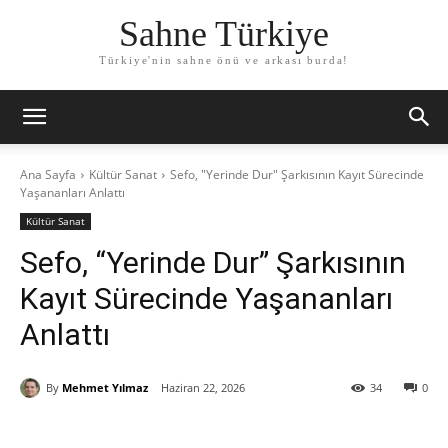
Sahne Türkiye
Türkiye'nin sahne önü ve arkası burda!
Ana Sayfa
Kültür Sanat
Sefo, "Yerinde Dur" Şarkısının Kayıt Sürecinde
Yaşananları Anlattı
Kültür Sanat
Sefo, “Yerinde Dur” Şarkısının
Kayıt Sürecinde Yaşananları
Anlattı
By
Mehmet Yılmaz
Haziran 22, 2026
34
0