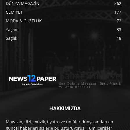
DÜNYA MAGAZİN
362
CEMİYET
177
MODA & GÜZELLİK
72
Yaşam
33
Sağlık
18
Sahne Türkiye
Son Dakika Magazin, Dizi, Müzik
ve Ünlü Haberleri
HAKKIMIZDA
Magazin, dizi, müzik, tiyatro ve ünlüler dünyasından en
güncel haberleri sizlerle buluşturuyoruz. Tüm içerikler