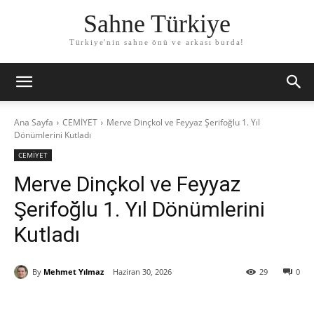
Sahne Türkiye
Türkiye'nin sahne önü ve arkası burda!
Ana Sayfa
CEMİYET
Merve Dinçkol ve Feyyaz Şerifoğlu 1. Yıl
Dönümlerini Kutladı
CEMİYET
Merve Dinçkol ve Feyyaz
Şerifoğlu 1. Yıl Dönümlerini
Kutladı
By
Mehmet Yılmaz
Haziran 30, 2026
29
0