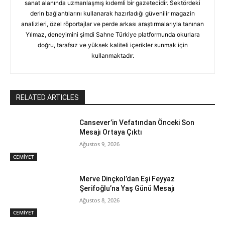
sanat alanında uzmanlaşmış kıdemli bir gazetecidir. Sektördeki
derin bağlantılarını kullanarak hazırladığı güvenilir magazin
analizleri, özel röportajlar ve perde arkası araştırmalarıyla tanınan
Yılmaz, deneyimini şimdi Sahne Türkiye platformunda okurlara
doğru, tarafsız ve yüksek kaliteli içerikler sunmak için
kullanmaktadır.
RELATED ARTICLES
Cansever’in Vefatından Önceki Son
Mesajı Ortaya Çıktı
Ağustos 9, 2026
CEMİYET
Merve Dinçkol’dan Eşi Feyyaz
Şerifoğlu’na Yaş Günü Mesajı
Ağustos 8, 2026
CEMİYET