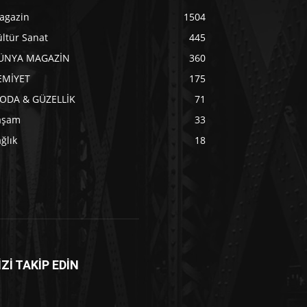
agazin
1504
ltür Sanat
445
ÜNYA MAGAZİN
360
EMİYET
175
ODA & GÜZELLİK
71
aşam
33
ğlık
18
İZİ TAKİP EDİN