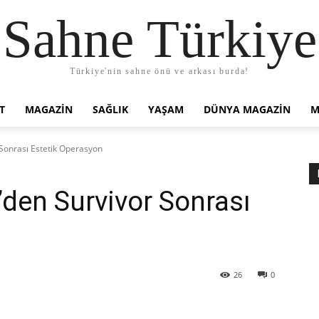
Sahne Türkiye
Türkiye'nin sahne önü ve arkası burda!
T
MAGAZIN
SAĞLIK
YAŞAM
DÜNYA MAGAZİN
M
Sonrası Estetik Operasyon
den Survivor Sonrası
26
0