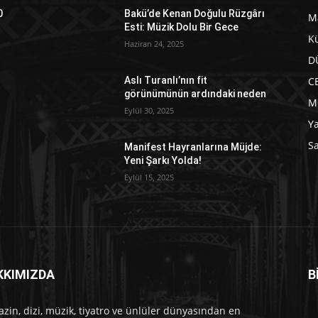
0
Bakü’de Kenan Doğulu Rüzgârı
M
Esti: Müzik Dolu Bir Gece
Kü
Haziran 24, 2025
D
C
Aslı Turanlı’nın fit
görünümünün ardındaki neden
M
Eylül 30, 2025
Y
Sa
Manifest Hayranlarına Müjde:
Yeni Şarkı Yolda!
Eylül 15, 2025
KKIMIZDA
B
e
zin, dizi, müzik, tiyatro ve ünlüler dünyasından en