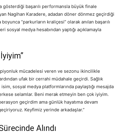
 gösterdiği başarılı performansla büyük finale
layan Nagihan Karadere, adadan döner dönmez geçirdiği
oyunca “parkurların kraliçesi” olarak anılan başarılı
nleri sosyal medya hesabından yaptığı açıklamayla
İyiyim”
mpiyonluk mücadelesi veren ve sezonu ikincilikle
rdından ufak bir cerrahi müdahale geçirdi. Sağlık
 isim, sosyal medya platformlarında paylaştığı mesajda
 herkese selamlar. Beni merak etmeyin ben çok iyiyim.
operasyon geçirdim ama günlük hayatıma devam
eçiriyoruz. Keyfimiz yerinde arkadaşlar.”
Sürecinde Alındı