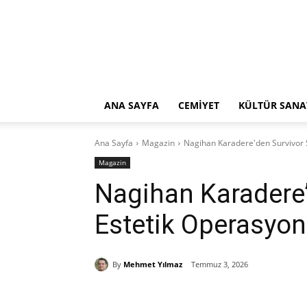
ANA SAYFA
CEMİYET
KÜLTÜR SANA
Ana Sayfa
Magazin
Nagihan Karadere'den Survivor 
Magazin
Nagihan Karadere’
Estetik Operasyon
By
Mehmet Yılmaz
Temmuz 3, 2026
Paylaş