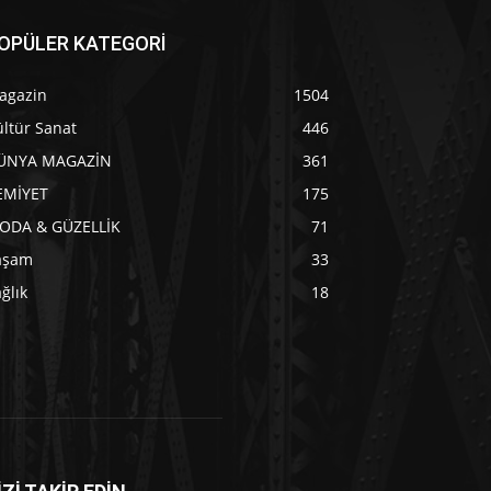
OPÜLER KATEGORİ
agazin
1504
ltür Sanat
446
ÜNYA MAGAZİN
361
EMİYET
175
ODA & GÜZELLİK
71
aşam
33
ğlık
18