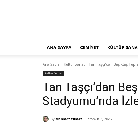
ANA SAYFA
CEMİYET
KÜLTÜR SANA
Ana Sayfa
Kültür Sanat
Tan Taşçı'dan Beşiktaş Tüpr
Kültür Sanat
Tan Taşçı’dan Beş
Stadyumu’nda İzle
By
Mehmet Yılmaz
Temmuz 3, 2026
Paylaş