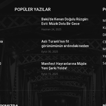
POPÜLER YAZILAR
P
Bakü’de Kenan Doğulu Rüzgârı
M
Esti: Müzik Dolu Bir Gece
Kü
Haziran 24, 2025
D
C
ka
Aslı Turanlı’nın fit
görünümünün ardındaki neden
M
Eylül 30, 2025
Y
Sa
0
Manifest Hayranlarına Müjde:
Yeni Şarkı Yolda!
Eylül 15, 2025