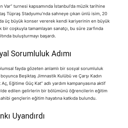
 Var” turnesi kapsamında İstanbul’da müzik tarihine
iktaş Tüpraş Stadyumu’nda sahneye çıkan ünlü isim, 20
nda üç büyük konser vererek kendi kariyerinin en büyük
yük bir coşkuyla tamamlayan sanatçı, bu süre zarfında
altında buluşturmayı başardı.
yal Sorumluluk Adımı
oplumsal fayda gözeten anlamlı bir sosyal sorumluluk
si boyunca Beşiktaş Jimnastik Kulübü ve Çarşı Kadın
t Aç, Eğitime Güç Kat” adlı yardım kampanyasına aktif
de edilen gelirlerin bir bölümünü öğrencilerin eğitim
 sahibi gençlerin eğitim hayatına katkıda bulundu.
nkı Uyandırdı