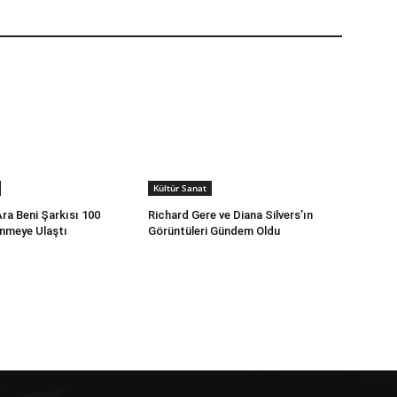
Kültür Sanat
ra Beni Şarkısı 100
Richard Gere ve Diana Silvers’ın
enmeye Ulaştı
Görüntüleri Gündem Oldu