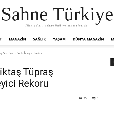
Sahne Türkiye
Türkiye'nin sahne önü ve arkası burda!
T
MAGAZIN
SAĞLIK
YAŞAM
DÜNYA MAGAZİN
M
aş Stadyumu'nda İzleyici Rekoru
iktaş Tüpraş
yici Rekoru
25
0