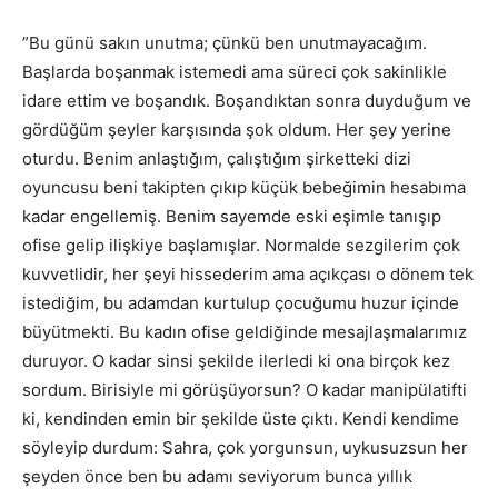
”Bu günü sakın unutma; çünkü ben unutmayacağım.
Başlarda boşanmak istemedi ama süreci çok sakinlikle
idare ettim ve boşandık. Boşandıktan sonra duyduğum ve
gördüğüm şeyler karşısında şok oldum. Her şey yerine
oturdu. Benim anlaştığım, çalıştığım şirketteki dizi
oyuncusu beni takipten çıkıp küçük bebeğimin hesabıma
kadar engellemiş. Benim sayemde eski eşimle tanışıp
ofise gelip ilişkiye başlamışlar. Normalde sezgilerim çok
kuvvetlidir, her şeyi hissederim ama açıkçası o dönem tek
istediğim, bu adamdan kurtulup çocuğumu huzur içinde
büyütmekti. Bu kadın ofise geldiğinde mesajlaşmalarımız
duruyor. O kadar sinsi şekilde ilerledi ki ona birçok kez
sordum. Birisiyle mi görüşüyorsun? O kadar manipülatifti
ki, kendinden emin bir şekilde üste çıktı. Kendi kendime
söyleyip durdum: Sahra, çok yorgunsun, uykusuzsun her
şeyden önce ben bu adamı seviyorum bunca yıllık