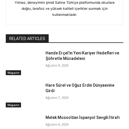
Yılmaz, deneyimini şimdi Sahne Türkiye platformunda okurlara
doğru, tarafsız ve yüksek kaliteli içerikler sunmak için
kullanmaktadır.
RELATED ARTICLES
Hande Erçel’in Yeni Kariyer Hedefleri ve
Şöhretle Mücadelesi
Ağustos 8, 2026
Magazin
Hare Sürel ve Oğuz Erdin Dünyaevine
Girdi
Ağustos 7, 2026
Magazin
Melek Mosso’dan İspanyol Sevgili İtirafı
Ağustos 6, 2026