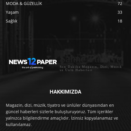
MODA & GÜZELLİK
72
Yaşam
33
Sağlık
18
Sahne Türkiye
Son Dakika Magazin, Dizi, Müzik
ve Ünlü Haberleri
HAKKIMIZDA
Magazin, dizi, müzik, tiyatro ve ünlüler dünyasından en
güncel haberleri sizlerle buluşturuyoruz. Tüm içerikler
yalnızca bilgilendirme amaçlıdır. İzinsiz kopyalanamaz ve
kullanılamaz.