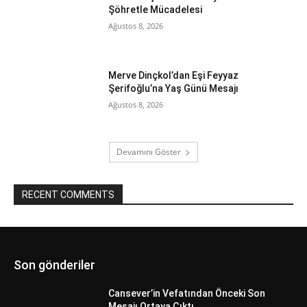
Şöhretle Mücadelesi
Ağustos 8, 2026
Merve Dinçkol’dan Eşi Feyyaz
Şerifoğlu’na Yaş Günü Mesajı
Ağustos 8, 2026
Devamını Göster
RECENT COMMENTS
Son gönderiler
Cansever’in Vefatından Önceki Son
Mesajı Ortaya Çıktı