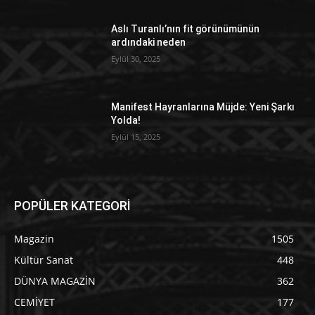
Aslı Turanlı’nın fit görünümünün
ardındaki neden
Eylül 30, 2025
Manifest Hayranlarına Müjde: Yeni Şarkı
Yolda!
Eylül 15, 2025
POPÜLER KATEGORİ
Magazin
1505
Kültür Sanat
448
DÜNYA MAGAZİN
362
CEMİYET
177