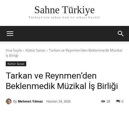
Sahne Türkiye
Türkiye'nin sahne önü ve arkası burda!
Ana Sayfa
Kültür Sanat
Tarkan ve Reynmen'den Beklenmedik Müzikal
İş Birliği
Kültür Sanat
Tarkan ve Reynmen’den
Beklenmedik Müzikal İş Birliği
By
Mehmet Yılmaz
Haziran 24, 2026
28
0