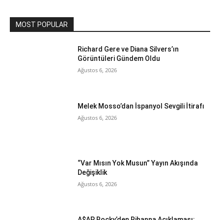
MOST POPULAR
Richard Gere ve Diana Silvers’ın
Görüntüleri Gündem Oldu
Ağustos 6, 2026
Melek Mosso’dan İspanyol Sevgili İtirafı
Ağustos 6, 2026
“Var Mısın Yok Musun” Yayın Akışında
Değişiklik
Ağustos 6, 2026
A$AP Rocky’den Rihanna Açıklaması: