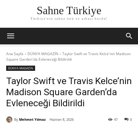
Sahne Türkiye
Türkiye'nin sahne önü ve arkası burda!
Ana Sayfa
DÜNYA MAGAZİN
Taylor Swift ve Travis Kelce'nin Madison
Square Garden'da Evleneceği Bildirildi
DÜNYA MAGAZİN
Taylor Swift ve Travis Kelce’nin
Madison Square Garden’da
Evleneceği Bildirildi
By
Mehmet Yılmaz
Haziran 8, 2026
47
0