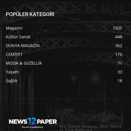
POPÜLER KATEGORİ
Magazin
1505
Kültür Sanat
448
DÜNYA MAGAZİN
362
CEMİYET
176
MODA & GÜZELLİK
71
Yaşam
33
Sağlık
18
Sahne Türkiye
Son Dakika Magazin, Dizi, Müzik
ve Ünlü Haberleri