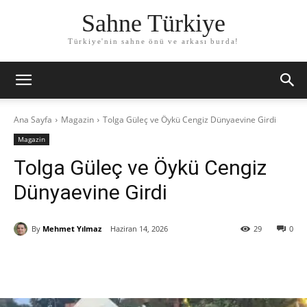
Sahne Türkiye
Türkiye'nin sahne önü ve arkası burda!
Ana Sayfa
Magazin
Tolga Güleç ve Öykü Cengiz Dünyaevine Girdi
Magazin
Tolga Güleç ve Öykü Cengiz
Dünyaevine Girdi
By
Mehmet Yılmaz
Haziran 14, 2026
29
0