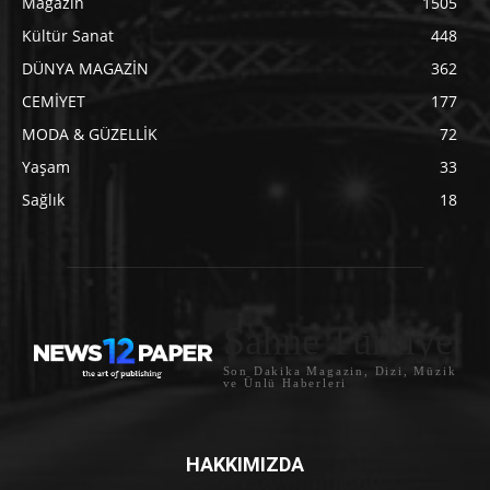
Magazin
1505
Kültür Sanat
448
DÜNYA MAGAZİN
362
CEMİYET
177
MODA & GÜZELLİK
72
Yaşam
33
Sağlık
18
Sahne Türkiye
Son Dakika Magazin, Dizi, Müzik
ve Ünlü Haberleri
HAKKIMIZDA