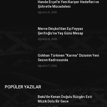
Hande Erçel’in Yeni Kariyer Hedefleri ve
Şöhretle Mücadelesi
Ağustos 8, 2026
Merve Dinçkol’dan Eşi Feyyaz
Şerifoğlu’na Yaş Günü Mesajı
Ağustos 8, 2026
Gökhan Türkmen “Karma” Dizisinin Yeni
Sezon Kadrosunda
Ağustos 7, 2026
POPÜLER YAZILAR
Bakü’de Kenan Doğulu Rüzgârı Esti:
Müzik Dolu Bir Gece
Haziran 24, 2025