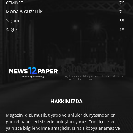
CEMİYET
176
MODA & GÜZELLİK
71
Yaşam
33
Sağlık
18
Sahne Türkiye
Son Dakika Magazin, Dizi, Müzik
ve Ünlü Haberleri
HAKKIMIZDA
Magazin, dizi, müzik, tiyatro ve ünlüler dünyasından en
güncel haberleri sizlerle buluşturuyoruz. Tüm içerikler
yalnızca bilgilendirme amaçlıdır. İzinsiz kopyalanamaz ve