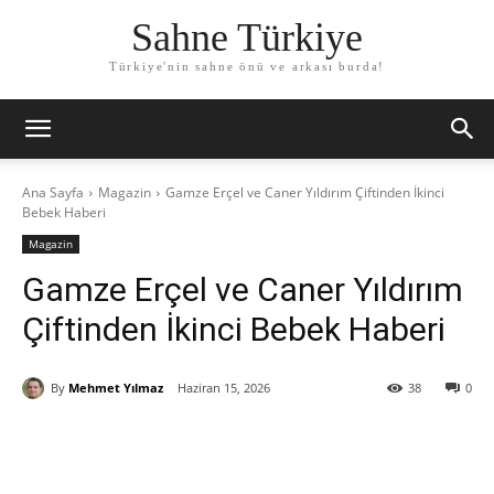
Sahne Türkiye
Türkiye'nin sahne önü ve arkası burda!
Ana Sayfa
Magazin
Gamze Erçel ve Caner Yıldırım Çiftinden İkinci
Bebek Haberi
Magazin
Gamze Erçel ve Caner Yıldırım
Çiftinden İkinci Bebek Haberi
By
Mehmet Yılmaz
Haziran 15, 2026
38
0