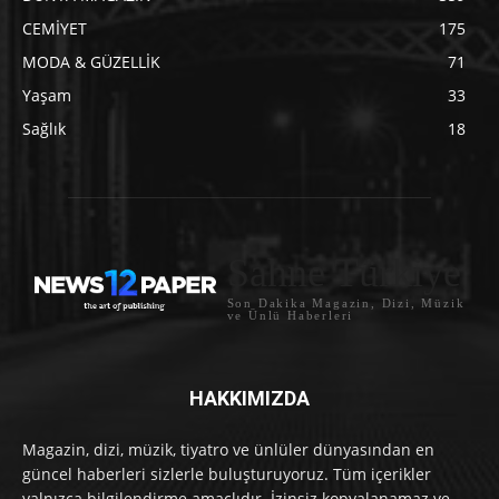
CEMİYET
175
MODA & GÜZELLİK
71
Yaşam
33
Sağlık
18
Sahne Türkiye
Son Dakika Magazin, Dizi, Müzik
ve Ünlü Haberleri
HAKKIMIZDA
Magazin, dizi, müzik, tiyatro ve ünlüler dünyasından en
güncel haberleri sizlerle buluşturuyoruz. Tüm içerikler
yalnızca bilgilendirme amaçlıdır. İzinsiz kopyalanamaz ve