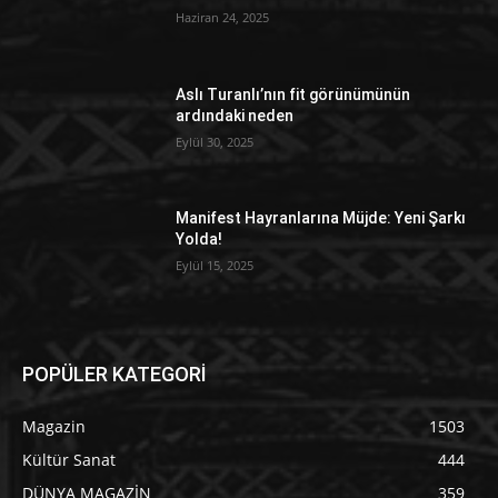
Haziran 24, 2025
Aslı Turanlı’nın fit görünümünün
ardındaki neden
Eylül 30, 2025
Manifest Hayranlarına Müjde: Yeni Şarkı
Yolda!
Eylül 15, 2025
POPÜLER KATEGORİ
Magazin
1503
Kültür Sanat
444
DÜNYA MAGAZİN
359