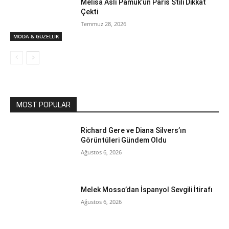
Melisa Aslı Pamuk’un Paris Stili Dikkat
Çekti
Temmuz 28, 2026
MODA & GÜZELLİK
MOST POPULAR
Richard Gere ve Diana Silvers’ın
Görüntüleri Gündem Oldu
Ağustos 6, 2026
Melek Mosso’dan İspanyol Sevgili İtirafı
Ağustos 6, 2026