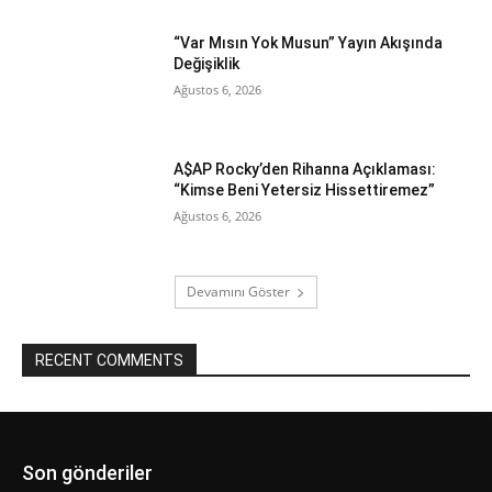
“Var Mısın Yok Musun” Yayın Akışında
Değişiklik
Ağustos 6, 2026
A$AP Rocky’den Rihanna Açıklaması:
“Kimse Beni Yetersiz Hissettiremez”
Ağustos 6, 2026
Devamını Göster
RECENT COMMENTS
Son gönderiler