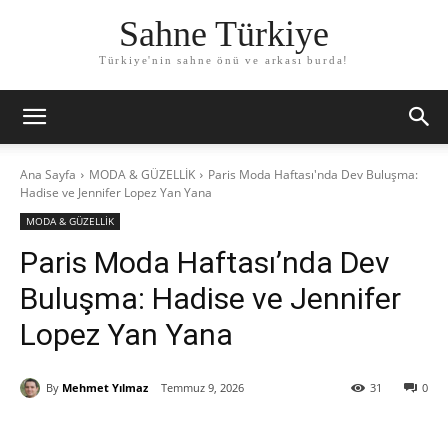
Sahne Türkiye
Türkiye'nin sahne önü ve arkası burda!
Ana Sayfa
MODA & GÜZELLİK
Paris Moda Haftası'nda Dev Buluşma:
Hadise ve Jennifer Lopez Yan Yana
MODA & GÜZELLİK
Paris Moda Haftası’nda Dev
Buluşma: Hadise ve Jennifer
Lopez Yan Yana
By
Mehmet Yılmaz
Temmuz 9, 2026
31
0